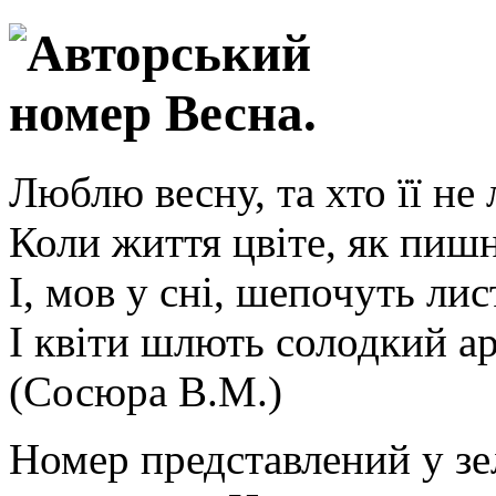
Люблю весну, та хто її не
Коли життя цвiте, як пишн
I, мов у снi, шепочуть лис
I квiти шлють солодкий ар
(Сосюра В.М.)
Номер представлений у зе