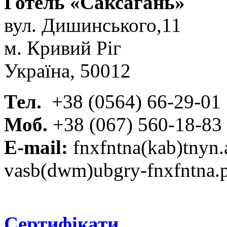
Готель «Саксагань»
вул. Дишинського,11
м. Кривий Ріг
Україна, 50012
Тел.
+38 (0564) 66-29-01
Моб.
+38 (067) 560-18-83
E-mail:
fnxfntna(kab)tnyn.
vasb(dwm)ubgry-fnxfntna.
Сертифікати