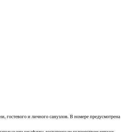
и, гостевого и личного санузлов. В номере предусмотрена
плательными шкафами; достаточным количеством мягких