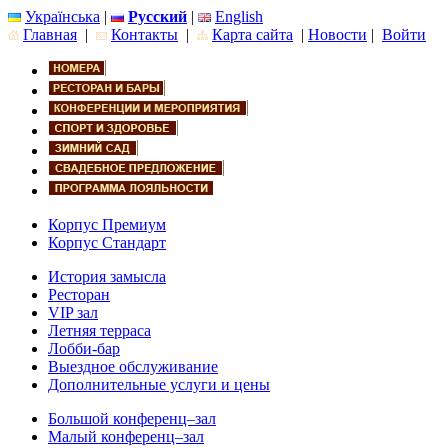
Українська
|
Русский
|
English
Главная
|
Контакты
|
Карта сайта
|
Новости
|
Войти
Корпус Премиум
Корпус Стандарт
История замысла
Ресторан
VIP зал
Летняя терраса
Лобби-бар
Выездное обслуживание
Дополнительные услуги и цены
Большой конференц–зал
Малый конференц–зал