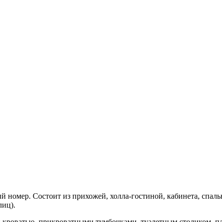
номер. Состоит из прихожей, холла-гостиной, кабинета, спальн
лиц).
й кроватью, прикроватными тумбочками, туалетным столиком, 