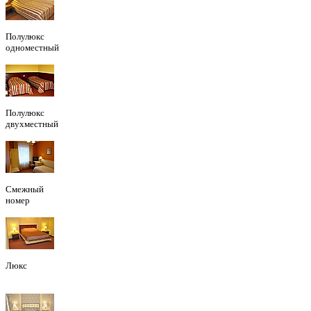
Полулюкс
одноместный
Полулюкс
двухместный
Смежный
номер
Люкс