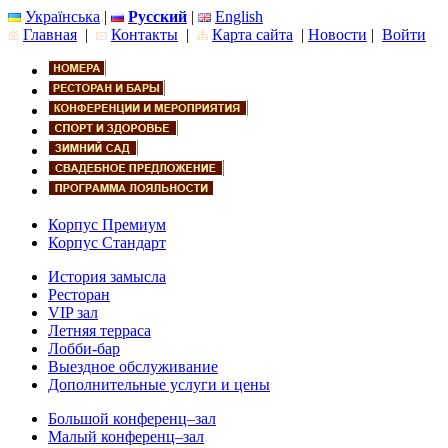
Українська
|
Русский
|
English
Главная
|
Контакты
|
Карта сайта
|
Новости
|
Войти
Корпус Премиум
Корпус Стандарт
История замысла
Ресторан
VIP зал
Летняя терраса
Лобби-бар
Выездное обслуживание
Дополнительные услуги и цены
Большой конференц–зал
Малый конференц–зал