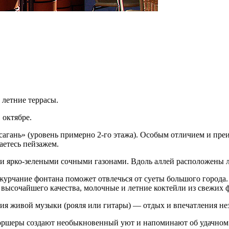
летние террасы.
 октябре.
ксагань» (уровень примерно 2-го этажа). Особым отличием и пр
аетесь пейзажем.
и ярко-зелеными сочными газонами. Вдоль аллей расположены л
урчание фонтана поможет отвлечься от суеты большого города.
ысочайшего качества, молочные и летние коктейли из свежих ф
ания живой музыки (рояля или гитары) — отдых и впечатления н
ршеры создают необыкновенный уют и напоминают об удачном 